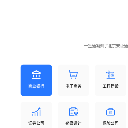
一签通凝聚了北京安证通
商业银行
电子商务
工程建设
证券公司
勘察设计
保险公司