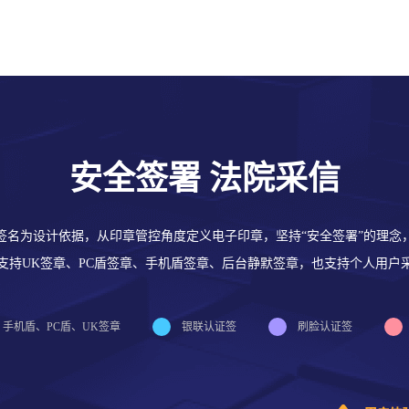
安全签署 法院采信
签名为设计依据，从印章管控角度定义电子印章，坚持“安全签署”的理念
支持UK签章、PC盾签章、手机盾签章、后台静默签章，也支持个人用户
手机盾、PC盾、UK签章
银联认证签
刷脸认证签