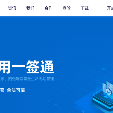
资讯
我们
合作
查验
下载
开