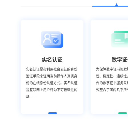
实名认证
数字证
实名认证是指利用社会公认的身份
为保障数字证书签发
鉴证手段来证明当前操作人真实身
性、稳定性、连续性
份的在线身份认证方式。实名认证
台的数字证书服务采
是互联网上用户行为不可抵赖性的
式整合了国内几乎所
基……