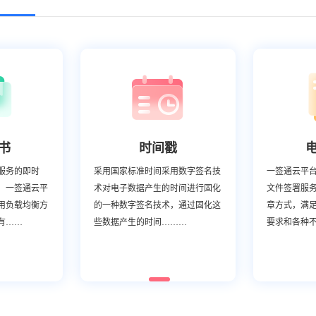
书
时间戳
服务的即时
采用国家标准时间采用数字签名技
一签通云平
，一签通云平
术对电子数据产生的时间进行固化
文件签署服
用负载均衡方
的一种数字签名技术，通过固化这
章方式，满
有……
些数据产生的时间………
要求和各种